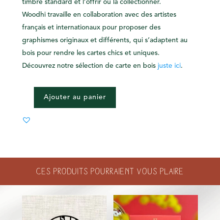
timbre standard et l’offrir ou la collectionner.
Woodhi travaille en collaboration avec des artistes
français et internationaux pour proposer des
graphismes originaux et différents, qui s’adaptent au
bois pour rendre les cartes chics et uniques.
Découvrez notre sélection de carte en bois
juste ici
.
Ajouter au panier
QUANTITÉ
DE
CARTE
BOIS
-
HAPPY
Ces produits pourraient vous plaire
BIRTHDAY