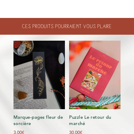
PAGES
BLANCHES
-
Ces produits pourraient vous plaire
SOLEIL
ET
LUNE
Marque-pages fleur de
Puzzle Le retour du
sorcière
marché
3,00
€
30,00
€