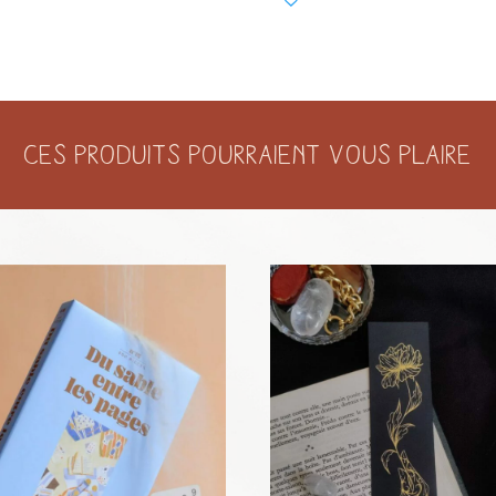
DE
CORRESPONDANCE
POUR
AMOUREUX
TRANSI
Ces produits pourraient vous plaire