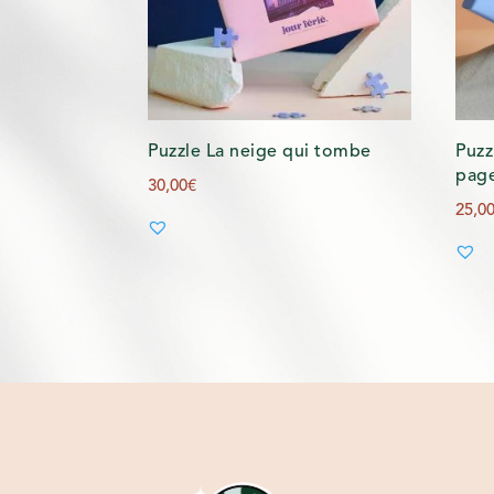
Puzzle La neige qui tombe
Puzz
pag
30,00
€
25,0