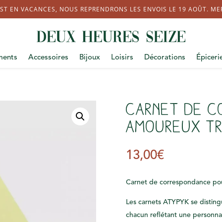
ST EN VACANCES, NOUS REPRENDRONS LES ENVOIS LE 19 AOÛT. MERC
ments
Accessoires
Bijoux
Loisirs
Décorations
Épiceri
Carnet de c
amoureux tr
13,00
€
Carnet de correspondance pou
Les carnets ATYPYK se distingu
chacun reflétant une personnal