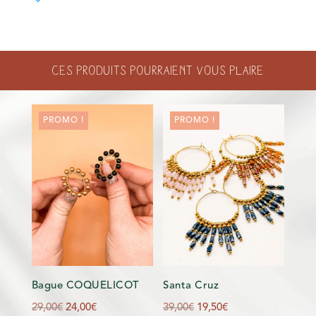
BRACELET
MAILLON
ARGENT
-
Ces produits pourraient vous plaire
ORANGE
PROMO !
PROMO !
Bague COQUELICOT
Santa Cruz
Le
Le
Le
Le
29,00
€
24,00
€
39,00
€
19,50
€