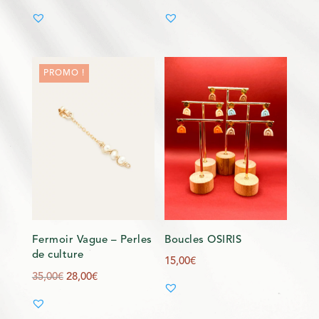
prix
prix
prix
prix
initial
actuel
initial
actuel
était :
est :
était :
est :
29,00€.
24,00€.
39,00€.
19,50€.
PROMO !
Fermoir Vague – Perles
Boucles OSIRIS
de culture
15,00
€
Le
Le
35,00
€
28,00
€
prix
prix
initial
actuel