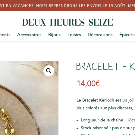
ST EN VACANCES, NOUS REPRENDRONS LES ENVOIS LE 19 AOÛT. MERC
ments
Accessoires
Bijoux
Loisirs
Décorations
Épiceri
Bracelet – 
14,00
€
Le Bracelet Kerroch est un joli
plus colorés aux plus discrets,
Longueur de la chaîne : 16c
Stock raisonné : pas de sur 