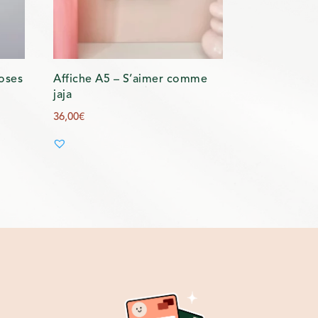
oses
Affiche A5 – S’aimer comme
jaja
36,00
€