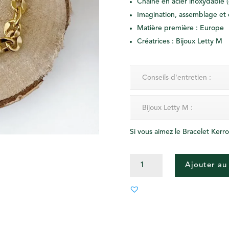
Chaîne en acier inoxydable 
Imagination, assemblage et 
Matière première : Europe
Créatrices : Bijoux Letty M
Conseils d'entretien :
Bijoux Letty M :
Si vous aimez le Bracelet Kerro
QUANTITÉ
Ajouter au
DE
BRACELET
-
KERROCH