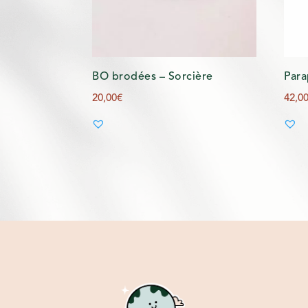
BO brodées – Sorcière
Para
20,00
€
42,0