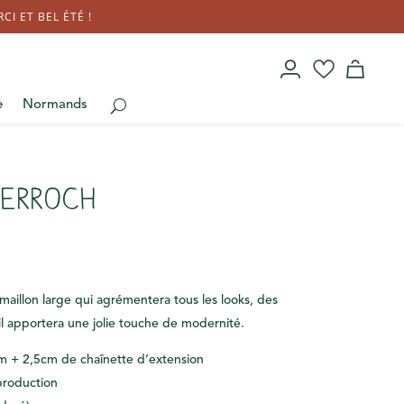
I ET BEL ÉTÉ !
e
Normands
Kerroch
 maillon large qui agrémentera tous les looks, des
 il apportera une jolie touche de modernité.
m + 2,5cm de chaînette d’extension
production