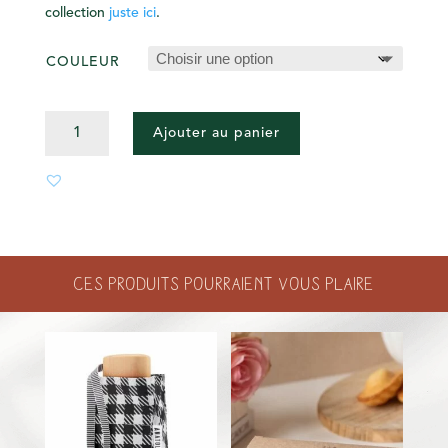
collection
juste ici
.
COULEUR
QUANTITÉ
Ajouter au panier
DE
BRACELET
DIANE
Ces produits pourraient vous plaire