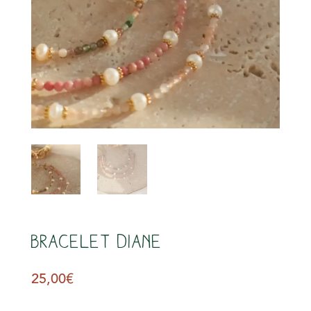
s
Bracelet Diane
25,00
€