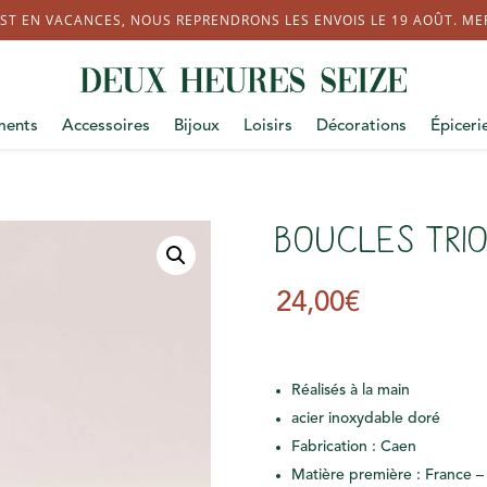
ST EN VACANCES, NOUS REPRENDRONS LES ENVOIS LE 19 AOÛT. MERC
ments
Accessoires
Bijoux
Loisirs
Décorations
Épiceri
Boucles Tri
24,00
€
Réalisés à la main
acier inoxydable doré
Fabrication : Caen
Matière première : France 