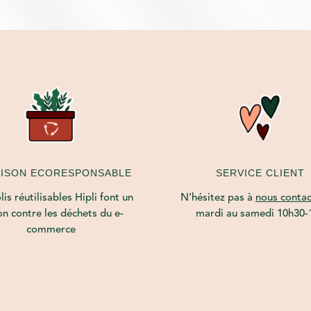
AISON ECORESPONSABLE
SERVICE CLIENT
is réutilisables Hipli font un
N’hésitez pas à
nous contac
on contre les déchets du e-
mardi au samedi 10h30-
commerce