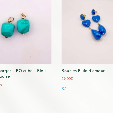
arges – BO cube – Bleu
Boucles Pluie d’amour
uoise
29,00
€
0
€