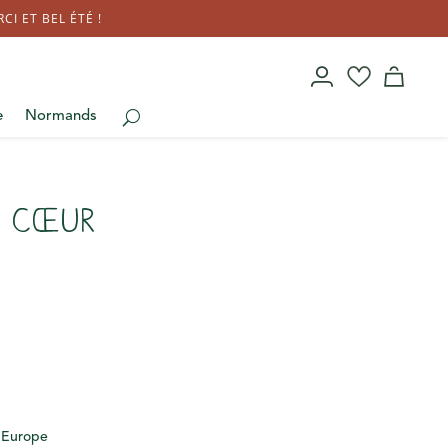
I ET BEL ÉTÉ !
e
Normands
o cœur
– Europe