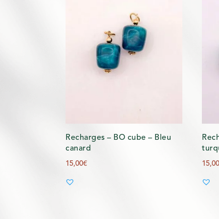
Recharges – BO cube – Bleu
Rech
canard
turq
15,00
€
15,0