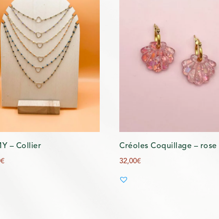
 – Collier
Créoles Coquillage – rose
0
€
32,00
€