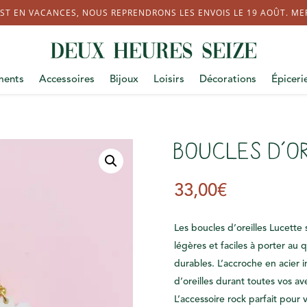
ST EN VACANCES, NOUS REPRENDRONS LES ENVOIS LE 19 AOÛT. MERC
ments
Accessoires
Bijoux
Loisirs
Décorations
Épiceri
Boucles D’o
33,00
€
Les boucles d’oreilles Lucette 
légères et faciles à porter au 
durables. L’accroche en acier
d’oreilles durant toutes vos av
L’accessoire rock parfait pour 