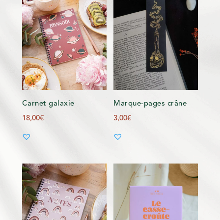
Carnet galaxie
Marque-pages crâne
18,00
€
3,00
€