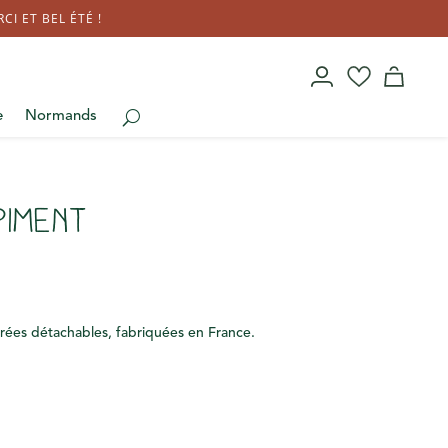
I ET BEL ÉTÉ !
e
Normands
Piment
trées détachables, fabriquées en France.