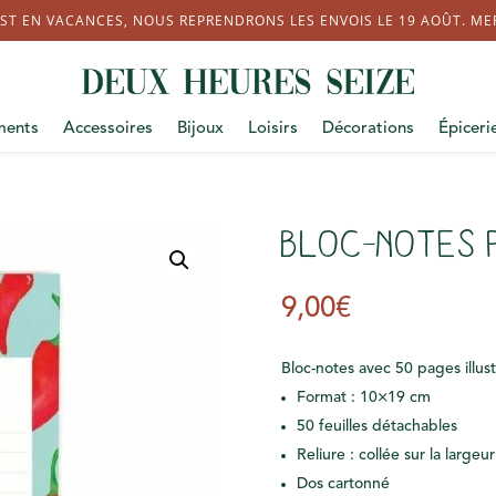
ST EN VACANCES, NOUS REPRENDRONS LES ENVOIS LE 19 AOÛT. MERC
ments
Accessoires
Bijoux
Loisirs
Décorations
Épiceri
Bloc-notes 
9,00
€
Bloc-notes avec 50 pages illus
Format : 10×19 cm
50 feuilles détachables
Reliure : collée sur la largeur
Dos cartonné