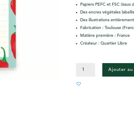
Papiers PEFC et FSC (issus 
Des encres végétales labelli
Des illustrations entièremen
Fabrication : Toulouse (Franc
Matière première : France
Créateur : Quartier Libre
QUANTITÉ
Ajouter au
DE
BLOC-
NOTES
PIMENT