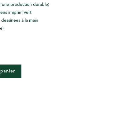
d’une production durable)
sées imiprim’vert
t dessinées à la main
e)
 panier