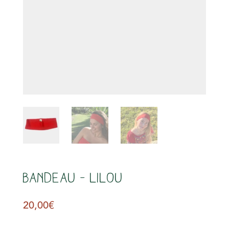
s
Bandeau – Lilou
20,00
€