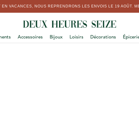
 EN VACANCES, NOUS REPRENDRONS LES ENVOIS LE 19 AOÛT. ME
ments
Accessoires
Bijoux
Loisirs
Décorations
Épiceri