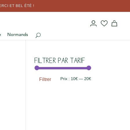
RCI ET BEL ÉTÉ !
e
Normands
Filtrer par tarif
Prix
Prix
Prix :
10€
—
20€
Filtrer
min
max