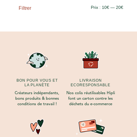
Prix
Prix
Prix :
10€
—
20€
Filtrer
min
max
BON POUR VOUS ET
LIVRAISON
LA PLANÈTE
ECORESPONSABLE
Créateurs indépendants,
Nos colis réutilisables Hipli
bons produits & bonnes
font un carton contre les
conditions de travail !
déchets du e-commerce