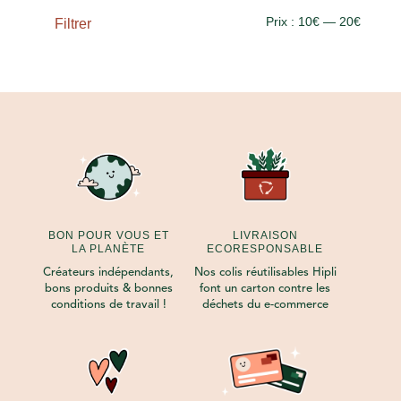
Prix
Prix
Prix :
10€
—
20€
Filtrer
min
max
BON POUR VOUS ET
LIVRAISON
LA PLANÈTE
ECORESPONSABLE
Créateurs indépendants,
Nos colis réutilisables Hipli
bons produits & bonnes
font un carton contre les
conditions de travail !
déchets du e-commerce