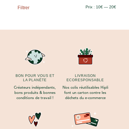
Prix
Prix
Prix :
10€
—
20€
Filtrer
min
max
BON POUR VOUS ET
LIVRAISON
LA PLANÈTE
ECORESPONSABLE
Créateurs indépendants,
Nos colis réutilisables Hipli
bons produits & bonnes
font un carton contre les
conditions de travail !
déchets du e-commerce