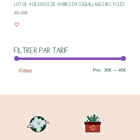
Lot de 4 dessous de verres en coquillages recyclés
35,00
€
Filtrer par tarif
Prix
Prix
Prix :
30€
—
40€
Filtrer
min
max