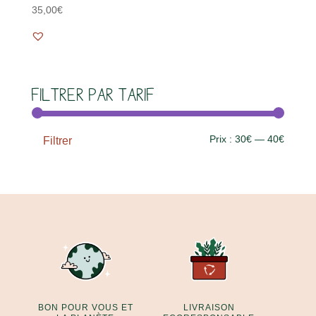
35,00
€
Filtrer par tarif
Prix
Prix
Prix :
30€
—
40€
Filtrer
min
max
BON POUR VOUS ET
LIVRAISON