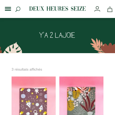
Y'a 2 Lajoie
3 résultats affichés
s