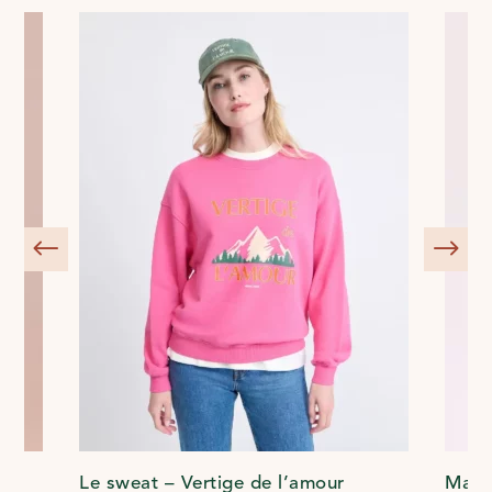
s
Le sweat – Vertige de l’amour
Maxi